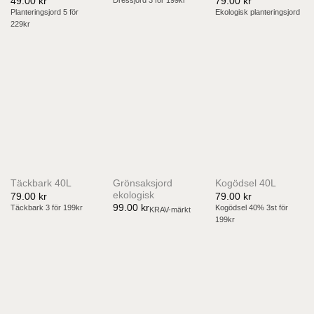
49.00
kr
79.00
kr
Dressjord 3 för 199kr
Planteringsjord 5 för
Ekologisk planteringsjord
229kr
Grönsaksjord
Täckbark 40L
Kogödsel 40L
ekologisk
79.00
kr
79.00
kr
99.00
kr
Täckbark 3 för 199kr
Kogödsel 40% 3st för
KRAV-märkt
199kr