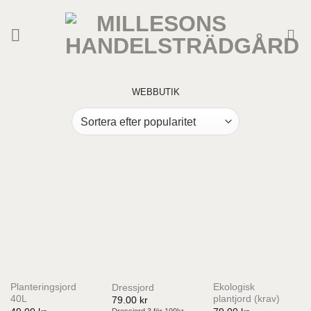
Skip
to
content
WEBBUTIK
Planteringsjord
Ekologisk
Dressjord
40L
plantjord (krav)
79.00
kr