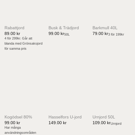
Rabattjord
Busk & Trädjord
Barkmull 40L
89.00
kr
99.00
kr
79.00
kr
50L
3 för 199kr
4 för 299kr. Går att
blanda med Grönsaksjord
för samma pris
Kogödsel 80%
Hasselfors U-jord
Urnjord 50L
99.00
kr
149.00
kr
109.00
kr
Urnjord
Har många
användningsområden