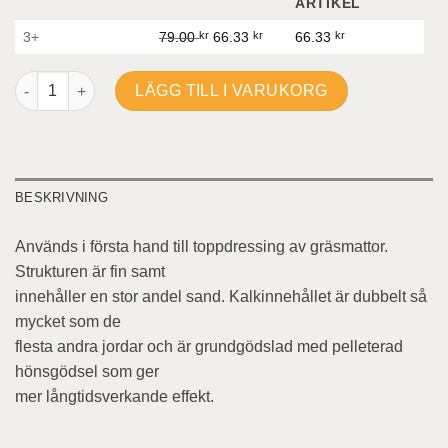
ARTIKEL
3+
79.00
kr
66.33
kr
66.33
kr
Dressjord mängd
LÄGG TILL I VARUKORG
BESKRIVNING
Används i första hand till toppdressing av gräsmattor.
Strukturen är fin samt
innehåller en stor andel sand. Kalkinnehållet är dubbelt så
mycket som de
flesta andra jordar och är grundgödslad med pelleterad
hönsgödsel som ger
mer långtidsverkande effekt.