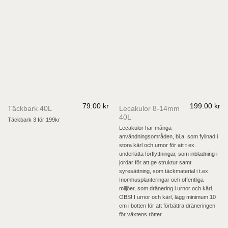
79.00
kr
199.00
kr
Lecakulor 8-14mm
Täckbark 40L
40L
Täckbark 3 för 199kr
Lecakulor har många
användningsområden, bl.a. som fyllnad i
stora kärl och urnor för att t ex.
underlätta förflyttningar, som inbladning i
jordar för att ge struktur samt
syresättning, som täckmaterial i t.ex.
Inomhusplanteringar och offentliga
miljöer, som dränering i urnor och kärl.
OBS! I urnor och kärl, lägg minimum 10
cm i botten för att förbättra dräneringen
för växtens rötter.