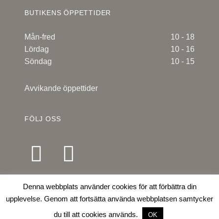
BUTIKENS ÖPPETTIDER
Mån-fred
10 - 18
Lördag
10 - 16
Söndag
10 - 15
Avvikande öppettider
FÖLJ OSS
Denna webbplats använder cookies för att förbättra din
upplevelse. Genom att fortsätta använda webbplatsen samtycker
2026 © Millesons Handelsträdgård |
Internet.se
du till att cookies används.
/ Design & hemsida
| Foto: Erika Melbostad
OK